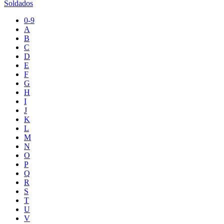
Soldados
0-9
A
B
C
D
E
F
G
H
I
J
K
L
M
N
O
P
Q
R
S
T
U
V