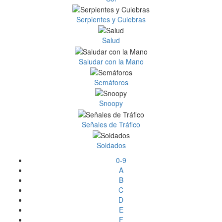
Serpientes y Culebras
Salud
Saludar con la Mano
Semáforos
Snoopy
Señales de Tráfico
Soldados
0-9
A
B
C
D
E
F