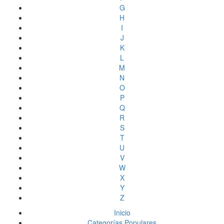
G
H
I
J
K
L
M
N
O
P
Q
R
S
T
U
V
W
X
Y
Z
Inicio
Categorías Populares