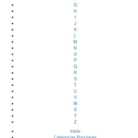
G
H
I
J
K
L
M
N
O
P
Q
R
S
T
U
V
W
X
Y
Z
Inicio
Categorías Populares