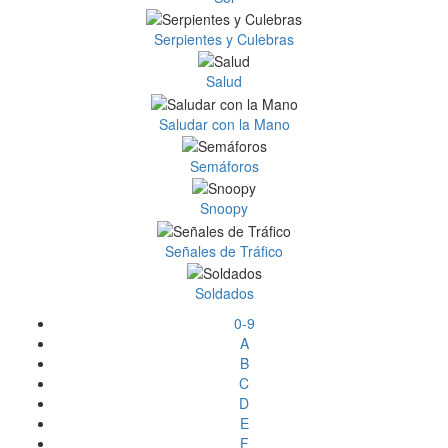
Serpientes y Culebras
Salud
Saludar con la Mano
Semáforos
Snoopy
Señales de Tráfico
Soldados
0-9
A
B
C
D
E
F