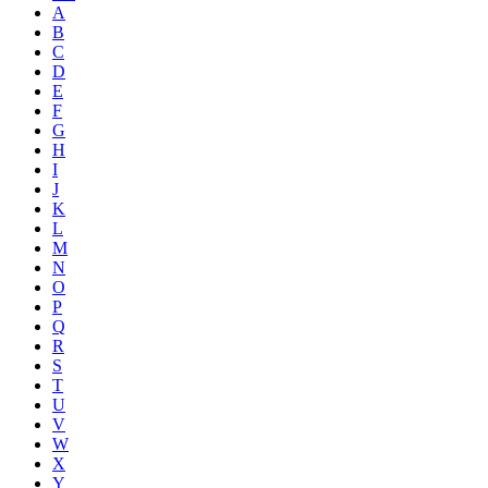
A
B
C
D
E
F
G
H
I
J
K
L
M
N
O
P
Q
R
S
T
U
V
W
X
Y