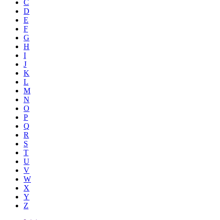
C
D
E
F
G
H
I
J
K
L
M
N
O
P
Q
R
S
T
U
V
W
X
Y
Z