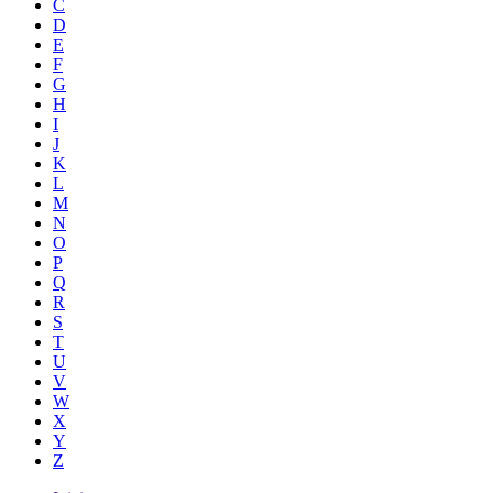
C
D
E
F
G
H
I
J
K
L
M
N
O
P
Q
R
S
T
U
V
W
X
Y
Z