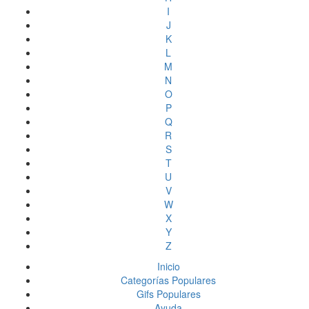
I
J
K
L
M
N
O
P
Q
R
S
T
U
V
W
X
Y
Z
Inicio
Categorías Populares
Gifs Populares
Ayuda