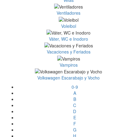
Ventiladores
Voleibol
Váter, WC e Inodoro
Vacaciones y Feriados
Vampiros
Volkswagen Escarabajo y Vocho
0-9
A
B
C
D
E
F
G
H