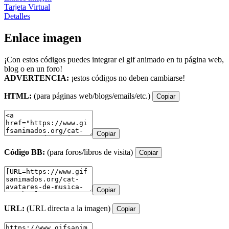
Tarjeta Virtual
Detalles
Enlace imagen
¡Con estos códigos puedes integrar el gif animado en tu página web,
blog o en un foro!
ADVERTENCIA:
¡estos códigos no deben cambiarse!
HTML:
(para páginas web/blogs/emails/etc.)
Copiar
Copiar
Código BB:
(para foros/libros de visita)
Copiar
Copiar
URL:
(URL directa a la imagen)
Copiar