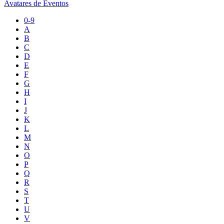
Avatares de Eventos
0-9
A
B
C
D
E
F
G
H
I
J
K
L
M
N
O
P
Q
R
S
T
U
V