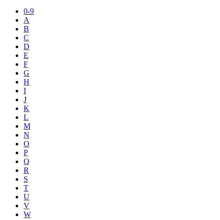
0-9
A
B
C
D
E
F
G
H
I
J
K
L
M
N
O
P
Q
R
S
T
U
V
W