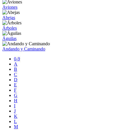
Aviones
Abejas
Árboles
Águilas
Andando y Caminando
0-9
A
B
C
D
E
F
G
H
I
J
K
L
M