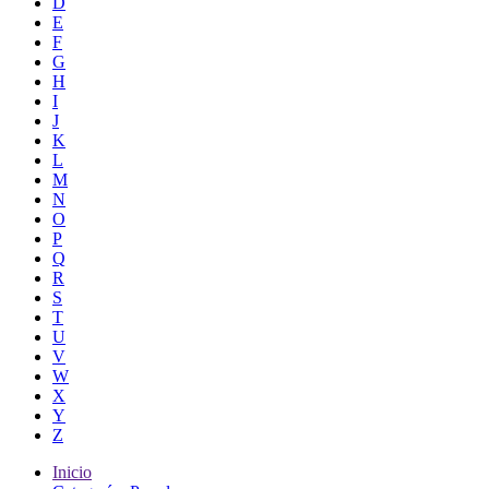
D
E
F
G
H
I
J
K
L
M
N
O
P
Q
R
S
T
U
V
W
X
Y
Z
Inicio