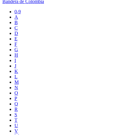
Bandera de Colombia
0-9
A
B
C
D
E
F
G
H
I
J
K
L
M
N
O
P
Q
R
S
T
U
V