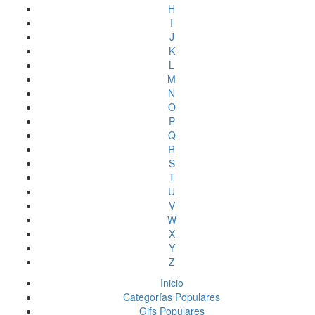
H
I
J
K
L
M
N
O
P
Q
R
S
T
U
V
W
X
Y
Z
Inicio
Categorías Populares
Gifs Populares