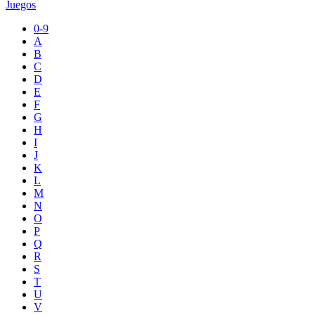
Juegos
0-9
A
B
C
D
E
F
G
H
I
J
K
L
M
N
O
P
Q
R
S
T
U
V