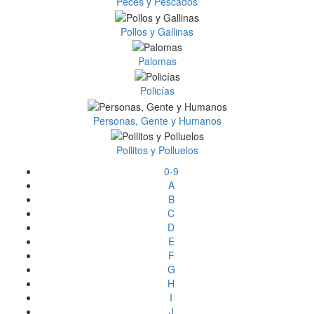
Peces y Pescados
Pollos y Gallinas
Palomas
Policías
Personas, Gente y Humanos
Pollitos y Polluelos
0-9
A
B
C
D
E
F
G
H
I
J