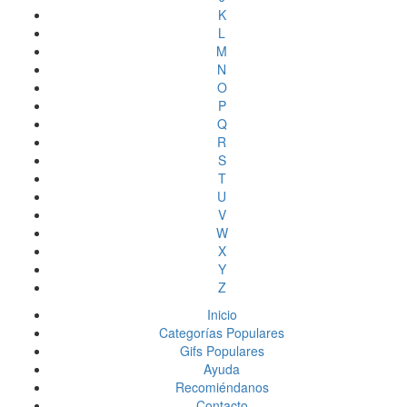
K
L
M
N
O
P
Q
R
S
T
U
V
W
X
Y
Z
Inicio
Categorías Populares
Gifs Populares
Ayuda
Recomiéndanos
Contacto