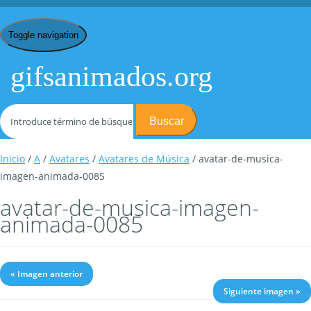
Toggle navigation
gifsanimados.org
Buscar
Inicio
/
A
/
Avatares
/
Avatares de Música
/ avatar-de-musica-
imagen-animada-0085
avatar-de-musica-imagen-
animada-0085
« Imagen anterior
Siguiente imagen »