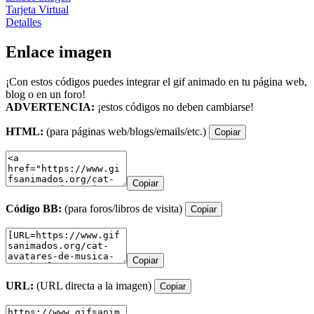
Tarjeta Virtual
Detalles
Enlace imagen
¡Con estos códigos puedes integrar el gif animado en tu página web,
blog o en un foro!
ADVERTENCIA:
¡estos códigos no deben cambiarse!
HTML:
(para páginas web/blogs/emails/etc.)
Copiar
Copiar
Código BB:
(para foros/libros de visita)
Copiar
Copiar
URL:
(URL directa a la imagen)
Copiar