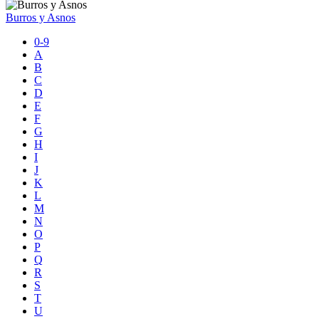
Burros y Asnos
0-9
A
B
C
D
E
F
G
H
I
J
K
L
M
N
O
P
Q
R
S
T
U